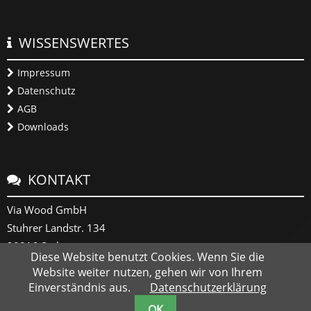
WISSENSWERTES
Impressum
Datenschutz
AGB
Downloads
KONTAKT
Via Wood GmbH
Stuhrer Landstr. 134
28816 Stuhr
Diese Website benutzt Cookies. Wenn Sie die
Website weiter nutzen, gehen wir von Ihrem
+49 (0) 421 878 965 0
Einverständnis aus.
Datenschutzerklärung
info@viawood.de
OK