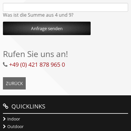
Was ist die Summe aus 4 und 9?
Anfrage senden
Rufen Sie uns an!
+49 (0) 421 878 965 0
ZURÜCK
QUICKLINKS
Indoor
Outdoor