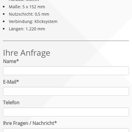
Maße: 5 x 152 mm
Nutzschicht: 0,5 mm
Verbindung: Klicksystem
Längen: 1.220 mm
Ihre Anfrage
Pflichtfeld
Name
*
Pflichtfeld
E-Mail
*
Telefon
Pflichtfeld
Ihre Fragen / Nachricht
*