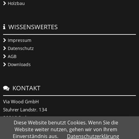
Holzbau
WISSENSWERTES
Impressum
Datenschutz
AGB
Downloads
KONTAKT
Via Wood GmbH
Stuhrer Landstr. 134
28816 Stuhr
Diese Website benutzt Cookies. Wenn Sie die
Website weiter nutzen, gehen wir von Ihrem
+49 (0) 421 878 965 0
Einverständnis aus.
Datenschutzerklärung
info@viawood.de