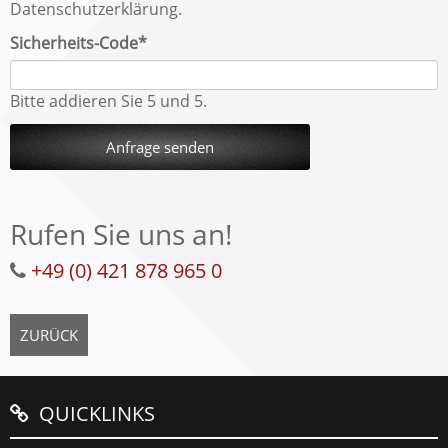
Datenschutzerklärung.
Pflichtfeld
Sicherheits-Code
*
Bitte addieren Sie 5 und 5.
Anfrage senden
Rufen Sie uns an!
+49 (0) 421 878 965 0
ZURÜCK
QUICKLINKS